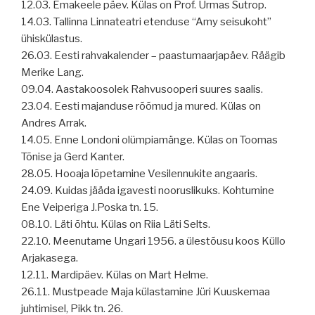
12.03. Emakeele päev. Külas on Prof. Urmas Sutrop.
14.03. Tallinna Linnateatri etenduse “Amy seisukoht”
ühiskülastus.
26.03. Eesti rahvakalender – paastumaarjapäev. Räägib
Merike Lang.
09.04. Aastakoosolek Rahvusooperi suures saalis.
23.04. Eesti majanduse rõõmud ja mured. Külas on
Andres Arrak.
14.05. Enne Londoni olümpiamänge. Külas on Toomas
Tõnise ja Gerd Kanter.
28.05. Hooaja lõpetamine Vesilennukite angaaris.
24.09. Kuidas jääda igavesti nooruslikuks. Kohtumine
Ene Veiperiga J.Poska tn. 15.
08.10. Läti õhtu. Külas on Riia Läti Selts.
22.10. Meenutame Ungari 1956. a ülestõusu koos Küllo
Arjakasega.
12.11. Mardipäev. Külas on Mart Helme.
26.11. Mustpeade Maja külastamine Jüri Kuuskemaa
juhtimisel, Pikk tn. 26.