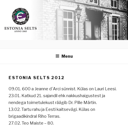
Skip
ESTONIA SELTS
Anno 1865
to
Menu
content
ESTONIA SELTS 2012
09.01. 600 a Jeanne d´Arci sünnist. Külas on Lauri Leesi.
23.01. Katkud 21. sajandil ehk nakkushaigustest ja
nendega toimetulekust räägib Dr. Pille Märtin.
13.02. Tartu rahu ja Eesti kaitsevägi. Külas on
brigaadikindral Riho Terras.
27.02. Teo Maiste – 80.